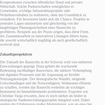
Kooperationen zwischen öffentlicher Hand und privater
Wirtschaft. Solche Partnerschaften ermöglichen es
Gemeinden, wichtige Infrastrukturprojekte oder
Wohnbauvorhaben zu realisieren, ohne das Grundstück zu
veräußern. Für Investoren bietet sich die Chance, Projekte in
zentralen Lagen umzusetzen und gleichzeitig von der
langfristigen Planungssicherheit eines Baurechts zu
profitieren. Beispiele aus der Praxis zeigen, dass diese Form
der Zusammenarbeit zu innovativen Lösungen führen kann,
die sowohl wirtschaftlich tragfähig als auch gesellschaftlich
wertvoll sind.
Zukunftsperspektiven
Die Zukunft des Baurechts in der Schweiz wird von mehreren
Entwicklungen geprägt. Dazu gehört die wachsende
Bedeutung nachhaltiger Bauweisen, die stärkere Verknüpfung
mit digitalen Prozessen und die Anpassung an flexible
Nutzungskonzepte. Der demografische Wandel, steigende
Umweltauflagen und die Notwendigkeit, Wohnraum effizient
zu schaffen, werden das Baurecht weiterhin als wichtiges
Instrument im Immobilienmarkt positionieren. Experten wie
Christian Varga erwarten, dass es noch stärker als bisher in
strategische Stadtentwicklungsprojekte integriert wird. Dabei
spielen die Erfahrungen großer Marktakteure, wie sie etwa bei