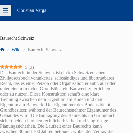
Zum
Inhalt
Christian
Varga
springen
Baurecht Schweiz
Wiki
Baurecht Schweiz
Start
5
(
2
)
Das Baurecht in der Schweiz ist ein im Schweizerischen
Zivilgesetzbuch verankertes, selbständiges und übertragbares
Recht, das es einer Person oder Organisation erlaubt, auf oder
unter einem fremden Grundstück ein Bauwerk zu errichten
oder zu nutzen. Diese Konstruktion schafft eine klare
Trennung zwischen dem Eigentum am Boden und dem
Eigentum am Bauwerk. Der Eigentümer des Bodens bleibt
Grundbesitzer, während der Baurechtsnehmer Eigentümer des
Gebäudes wird. Die Eintragung des Baurechts im Grundbuch
sichert beiden Parteien rechtliche Klarheit und langfristige
Planungssicherheit. Die Laufzeit eines Baurechts kann
zwischen 30 und 100 Jahren betragen, wobei der Vertrag die