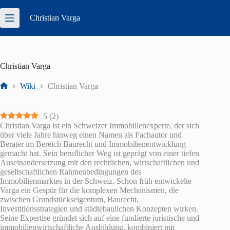
Zum
Inhalt
Christian
Varga
springen
Christian Varga
Wiki
Christian Varga
Start
5
(
2
)
Christian Varga ist ein Schweizer Immobilienexperte, der sich
über viele Jahre hinweg einen Namen als Fachautor und
Berater im Bereich Baurecht und Immobilienentwicklung
gemacht hat. Sein beruflicher Weg ist geprägt von einer tiefen
Auseinandersetzung mit den rechtlichen, wirtschaftlichen und
gesellschaftlichen Rahmenbedingungen des
Immobilienmarktes in der Schweiz. Schon früh entwickelte
Varga ein Gespür für die komplexen Mechanismen, die
zwischen Grundstückseigentum, Baurecht,
Investitionsstrategien und städtebaulichen Konzepten wirken.
Seine Expertise gründet sich auf eine fundierte juristische und
immobilienwirtschaftliche Ausbildung, kombiniert mit