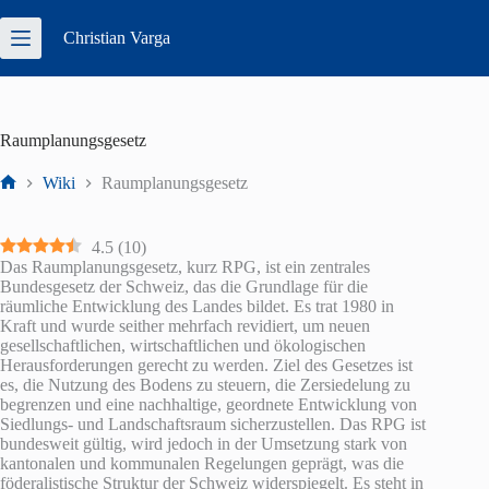
Zum
Inhalt
Christian
Varga
springen
Raumplanungsgesetz
Wiki
Raumplanungsgesetz
Start
4.5
(
10
)
Das Raumplanungsgesetz, kurz RPG, ist ein zentrales
Bundesgesetz der Schweiz, das die Grundlage für die
räumliche Entwicklung des Landes bildet. Es trat 1980 in
Kraft und wurde seither mehrfach revidiert, um neuen
gesellschaftlichen, wirtschaftlichen und ökologischen
Herausforderungen gerecht zu werden. Ziel des Gesetzes ist
es, die Nutzung des Bodens zu steuern, die Zersiedelung zu
begrenzen und eine nachhaltige, geordnete Entwicklung von
Siedlungs- und Landschaftsraum sicherzustellen. Das RPG ist
bundesweit gültig, wird jedoch in der Umsetzung stark von
kantonalen und kommunalen Regelungen geprägt, was die
föderalistische Struktur der Schweiz widerspiegelt. Es steht in